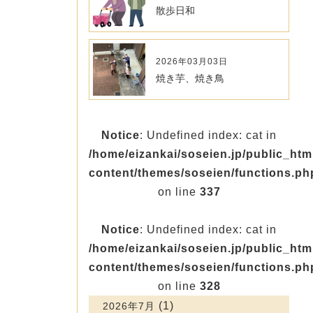
散歩日和
2026年03月03日
焼き芋、焼き鳥
Notice
: Undefined index: cat in
/home/eizankai/soseien.jp/public_ht
content/themes/soseien/functions.ph
on line
337
Notice
: Undefined index: cat in
/home/eizankai/soseien.jp/public_ht
content/themes/soseien/functions.ph
on line
328
(1)
2026年7月