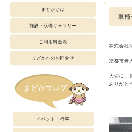
まどか
とは
車椅
施設・設備
ギャラリー
ご利用
料金表
株式会社
まどかへの
お問合せ
京都市老
大切に、
ありがと
イベント・行事