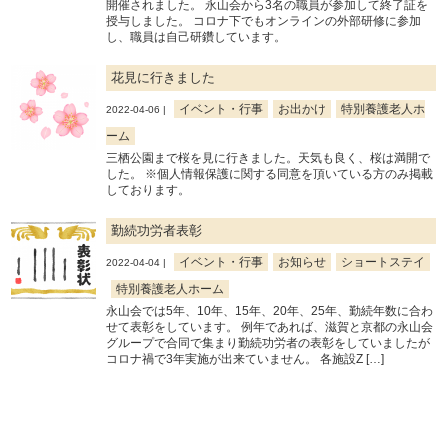
開催されました。 永山会から3名の職員が参加して終了証を
授与しました。 コロナ下でもオンラインの外部研修に参加
し、職員は自己研鑽しています。
花見に行きました
イベント・行事
お出かけ
特別養護老人ホ
2022-04-06 |
ーム
三栖公園まで桜を見に行きました。天気も良く、桜は満開で
した。 ※個人情報保護に関する同意を頂いている方のみ掲載
しております。
勤続功労者表彰
イベント・行事
お知らせ
ショートステイ
2022-04-04 |
特別養護老人ホーム
永山会では5年、10年、15年、20年、25年、勤続年数に合わ
せて表彰をしています。 例年であれば、滋賀と京都の永山会
グループで合同で集まり勤続功労者の表彰をしていましたが
コロナ禍で3年実施が出来ていません。 各施設Z […]