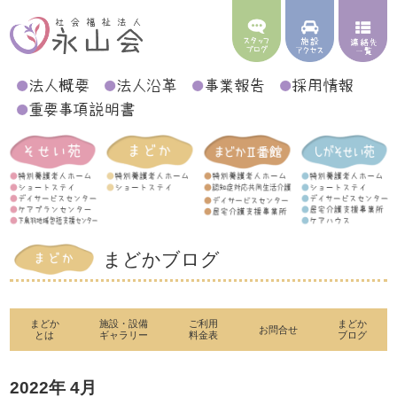
まどかブログ
まどか
施設・設備
ご利用
まどか
お問合せ
とは
ギャラリー
料金表
ブログ
2022年 4月