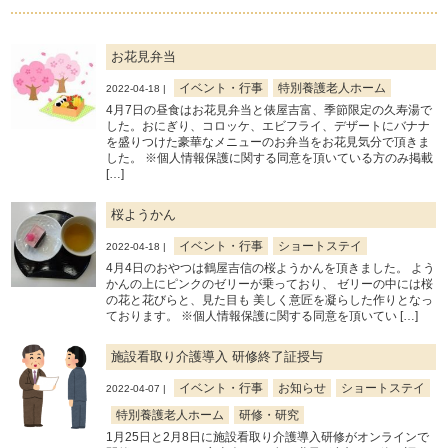
お花見弁当
イベント・行事
特別養護老人ホーム
2022-04-18 |
4月7日の昼食はお花見弁当と俵屋吉富、季節限定の久寿湯で
した。おにぎり、コロッケ、エビフライ、デザートにバナナ
を盛りつけた豪華なメニューのお弁当をお花見気分で頂きま
した。 ※個人情報保護に関する同意を頂いている方のみ掲載
[…]
桜ようかん
イベント・行事
ショートステイ
2022-04-18 |
4月4日のおやつは鶴屋吉信の桜ようかんを頂きました。 よう
かんの上にピンクのゼリーが乗っており、 ゼリーの中には桜
の花と花びらと、見た目も 美しく意匠を凝らした作りとなっ
ております。 ※個人情報保護に関する同意を頂いてい […]
施設看取り介護導入 研修終了証授与
イベント・行事
お知らせ
ショートステイ
2022-04-07 |
特別養護老人ホーム
研修・研究
1月25日と2月8日に施設看取り介護導入研修がオンラインで