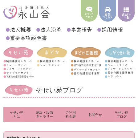
そせい苑ブログ
そせい苑
施設・設備
ご利用
そせい苑
お問合せ
とは
ギャラリー
料金表
ブログ