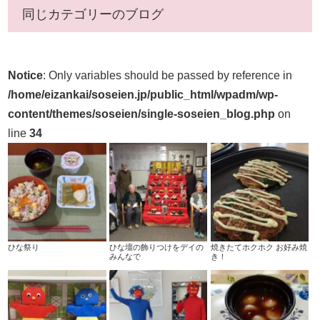
同じカテゴリーのブログ
Notice
: Only variables should be passed by reference in
/home/eizankai/soseien.jp/public_html/wpadm/wp-
content/themes/soseien/single-soseien_blog.php
on
line
34
ひな祭り
ひな壇の飾りつけをデイの
焼きたてホクホク お好み焼
みんなで
き！