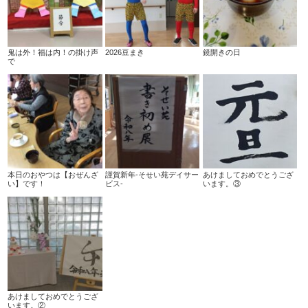
鬼は外！福は内！の掛け声
2026豆まき
鏡開きの日
で
本日のおやつは【おぜんざ
謹賀新年-そせい苑デイサー
あけましておめでとうござ
い】です！
ビス-
います。③
あけましておめでとうござ
います。②