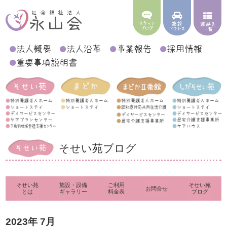
そせい苑ブログ
そせい苑
施設・設備
ご利用
そせい苑
お問合せ
とは
ギャラリー
料金表
ブログ
2023年 7月