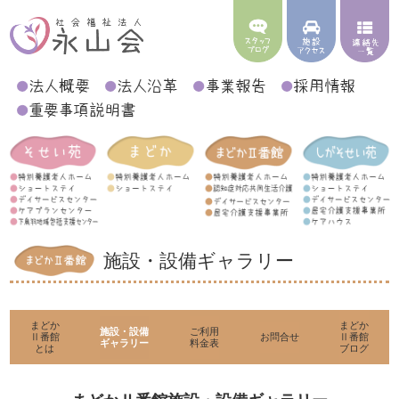
施設・設備ギャラリー
まどか
まどか
施設・設備
ご利用
Ⅱ番館
お問合せ
Ⅱ番館
ギャラリー
料金表
とは
ブログ