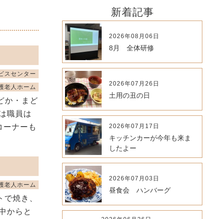
新着記事
2026年08月06日
8月 全体研修
ビスセンター
2026年07月26日
護老人ホーム
土用の丑の日
どか・まど
は職員は
コーナーも
2026年07月17日
キッチンカーが今年も来ま
したよー
2026年07月03日
護老人ホーム
昼食会 ハンバーグ
トで焼き、
中からと