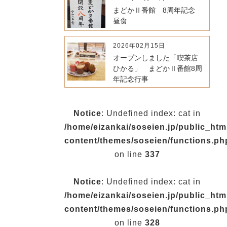
まどかⅡ番館 8周年記念
昼食
2026年02月15日
オープンしました「喫茶店
ひかる」 まどかⅡ番館8周
年記念行事
Notice
: Undefined index: cat in
/home/eizankai/soseien.jp/public_ht
content/themes/soseien/functions.ph
on line
337
Notice
: Undefined index: cat in
/home/eizankai/soseien.jp/public_ht
content/themes/soseien/functions.ph
on line
328