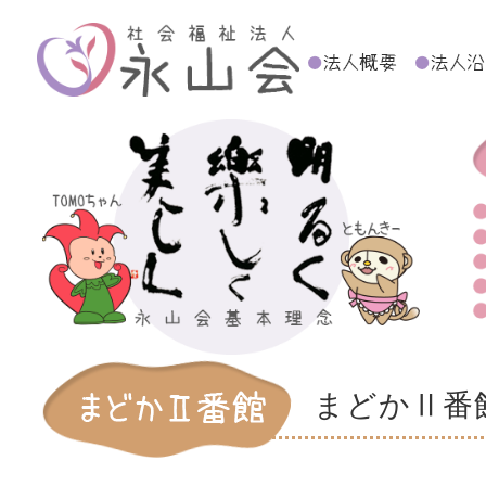
まどかⅡ番