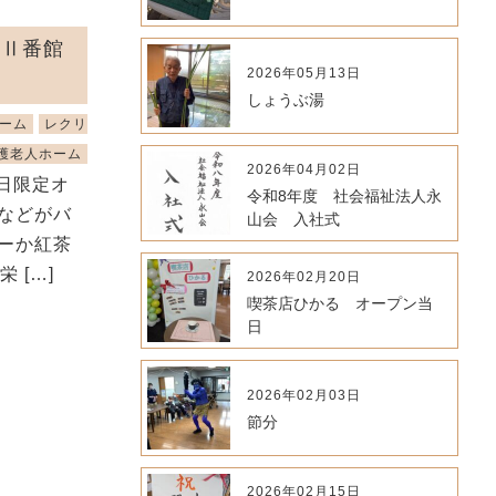
かⅡ番館
2026年05月13日
しょうぶ湯
ーム
レクリ
護老人ホーム
2026年04月02日
日限定オ
令和8年度 社会福祉法人永
などがバ
山会 入社式
ーか紅茶
 […]
2026年02月20日
喫茶店ひかる オープン当
日
2026年02月03日
節分
2026年02月15日