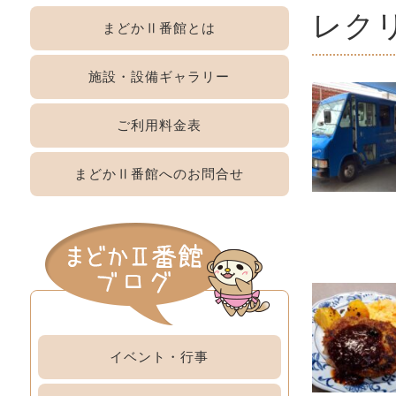
レク
まどか
Ⅱ番館
とは
施設・設備
ギャラリー
ご利用
料金表
まどか
Ⅱ番館への
お問合せ
イベント・行事