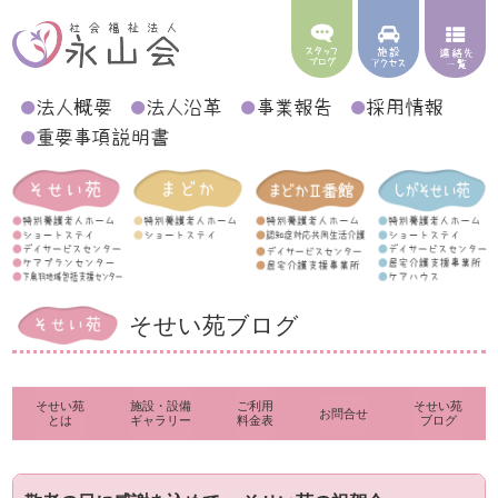
そせい苑ブログ
そせい苑
施設・設備
ご利用
そせい苑
お問合せ
とは
ギャラリー
料金表
ブログ