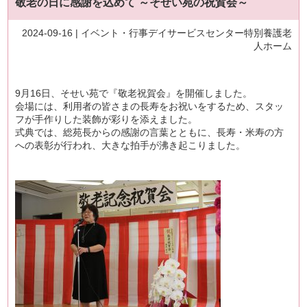
敬老の日に感謝を込めて ～そせい苑の祝賀会～
2024-09-16 |
イベント・行事
デイサービスセンター
特別養護老
人ホーム
9月16日、そせい苑で『敬老祝賀会』を開催しました。
会場には、利用者の皆さまの長寿をお祝いをするため、スタッ
フが手作りした装飾が彩りを添えました。
式典では、総苑長からの感謝の言葉とともに、長寿・米寿の方
への表彰が行われ、大きな拍手が沸き起こりました。