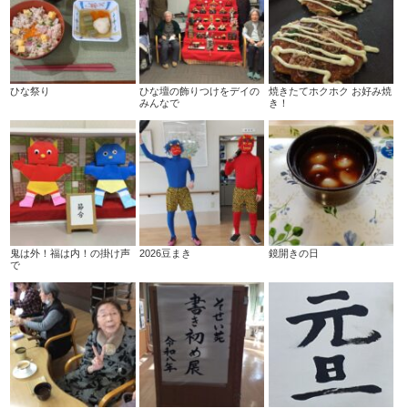
ひな祭り
ひな壇の飾りつけをデイの
焼きたてホクホク お好み焼
みんなで
き！
鬼は外！福は内！の掛け声
2026豆まき
鏡開きの日
で