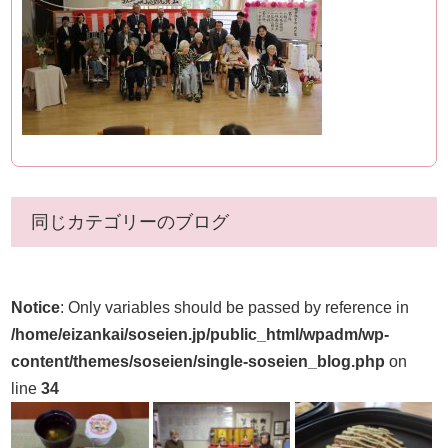
同じカテゴリーのブログ
Notice
: Only variables should be passed by reference in
/home/eizankai/soseien.jp/public_html/wpadm/wp-
content/themes/soseien/single-soseien_blog.php
on
line
34