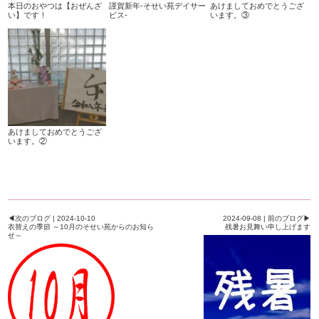
本日のおやつは【おぜんざ
謹賀新年-そせい苑デイサー
あけましておめでとうござ
い】です！
ビス-
います。③
あけましておめでとうござ
います。②
◀次のブログ | 2024-10-10
2024-09-08 | 前のブログ▶
衣替えの季節 ～10月のそせい苑からのお知ら
残暑お見舞い申し上げます
せ～