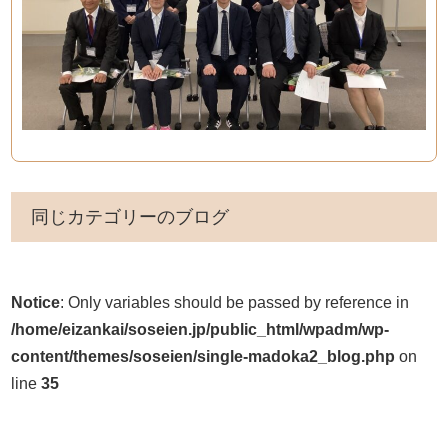
同じカテゴリーのブログ
Notice
: Only variables should be passed by reference in
/home/eizankai/soseien.jp/public_html/wpadm/wp-
content/themes/soseien/single-madoka2_blog.php
on
line
35