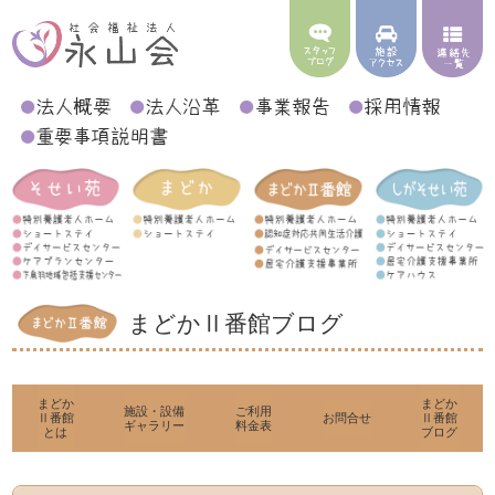
まどかⅡ番館ブログ
まどか
まどか
施設・設備
ご利用
Ⅱ番館
お問合せ
Ⅱ番館
ギャラリー
料金表
とは
ブログ