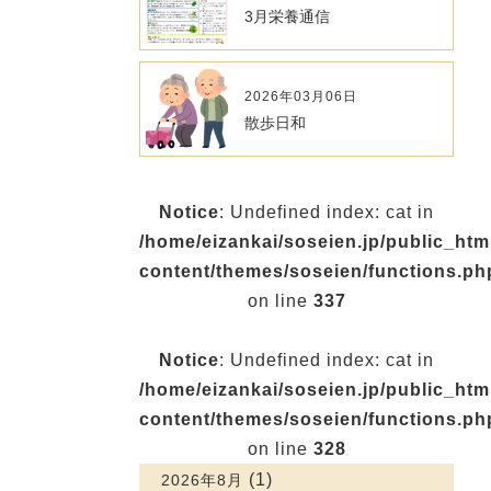
3月栄養通信
2026年03月06日
散歩日和
Notice
: Undefined index: cat in
/home/eizankai/soseien.jp/public_ht
content/themes/soseien/functions.ph
on line
337
Notice
: Undefined index: cat in
/home/eizankai/soseien.jp/public_ht
content/themes/soseien/functions.ph
on line
328
(1)
2026年8月