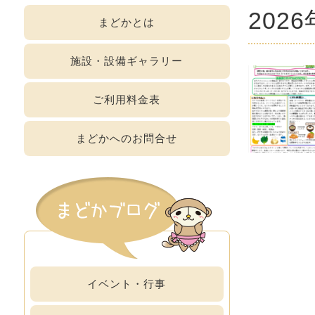
2026
まどか
とは
施設・設備
ギャラリー
ご利用
料金表
まどかへの
お問合せ
イベント・行事