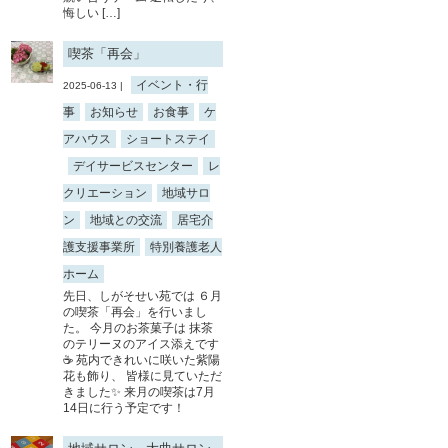
悔しい […]
喫茶「再会」
イベント・行
2025-06-13 |
事
お知らせ
お食事
ケ
アハウス
ショートステイ
デイサービスセンター
レ
クリエーション
地域サロ
ン
地域との交流
居宅介
護支援事業所
特別養護老人
ホーム
先日、しがそせい苑では ６月
の喫茶「再会」を行いまし
た。 今月のお茶菓子は 抹茶
のテリーヌのアイス添えです
☕ 苑内できれいに咲いた紫陽
花も飾り、 皆様に見ていただ
きました✨ 来月の喫茶は7月
14日に行う予定です！