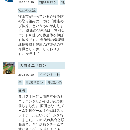
地域サロン
地
2025-12-29 |
域との交流
守山市が行っている介護予防
の取り組みの一つに『健康の
び体操』というものがありま
す。 健康のび体操は、特別な
バンドを使って体全体を伸ば
す体操です。 当施設の機能訓
練指導員も健康のび体操の指
導員として参加しておりま
す。 先日 […]
大曲ミニサロン
イベント・行
2025-09-30 |
事
地域サロン
地域との
交流
９月２１日に大曲自治会のミ
ニサロンをしがそせい苑で開
催しました。 恒例となったチ
ーム対抗ゲーム！今回はスカ
ットボールというゲームを行
いました。 力の入れ具合と頭
脳戦で、合計点数をチームで
競い合うゲーム 逆転したり、