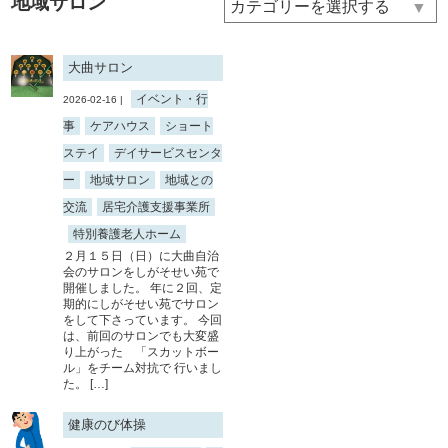
地域サロン
▼
大曲サロン
イベント・行
2026-02-16 |
事
ケアハウス
ショート
ステイ
デイサービスセンタ
ー
地域サロン
地域との
交流
居宅介護支援事業所
特別養護老人ホーム
２月１５日（日）に大曲自治
会のサロンをしがそせい苑で
開催しました。 年に２回、定
期的にしがそせい苑でサロン
をして下さっています。 今回
は、前回のサロンでも大変盛
り上がった 「スカットボー
ル」をチーム対抗で 行いまし
た。 […]
健康のび体操