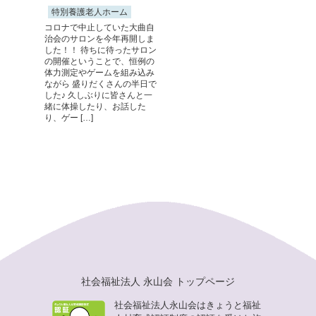
特別養護老人ホーム
コロナで中止していた大曲自
治会のサロンを今年再開しま
した！！ 待ちに待ったサロン
の開催ということで、恒例の
体力測定やゲームを組み込み
ながら 盛りだくさんの半日で
した♪ 久しぶりに皆さんと一
緒に体操したり、お話した
り、ゲー […]
社会福祉法人 永山会 トップページ
社会福祉法人永山会はきょうと福祉