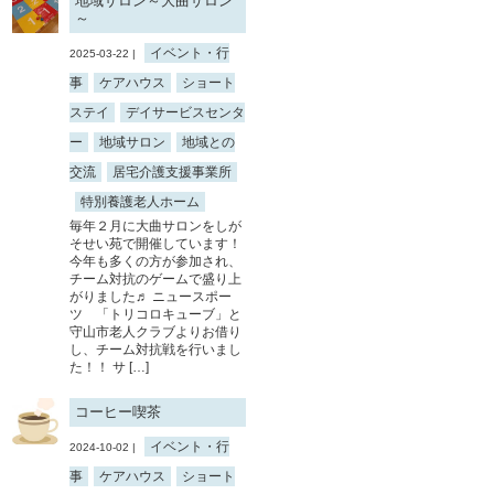
地域サロン～大曲サロン
～
イベント・行
2025-03-22 |
事
ケアハウス
ショート
ステイ
デイサービスセンタ
ー
地域サロン
地域との
交流
居宅介護支援事業所
特別養護老人ホーム
毎年２月に大曲サロンをしが
そせい苑で開催しています！
今年も多くの方が参加され、
チーム対抗のゲームで盛り上
がりました♬ ニュースポー
ツ 「トリコロキューブ」と
守山市老人クラブよりお借り
し、チーム対抗戦を行いまし
た！！ サ […]
コーヒー喫茶
イベント・行
2024-10-02 |
事
ケアハウス
ショート