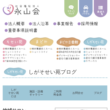
しがそせい苑ブログ
しが
施設・設備
ご利用
そせい苑
お問合せ
ブログ
ギャラリー
料金表
とは