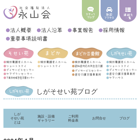
しがそせい苑ブログ
しが
施設・設備
ご利用
そせい苑
お問合せ
ブログ
ギャラリー
料金表
とは