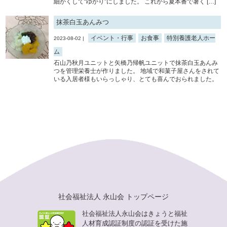
細かくして“ゆかり”にしました。 これから夏本番で暑く […]
抹茶白玉あんみつ
イベント・行事
お食事
特別養護老人ホー
2023-08-02 |
ム
石山乃秋月ユニットと矢橋乃帰帆ユニットで抹茶白玉あんみ
つを管理栄養士が作りました。 地域で和菓子屋さんをされて
いる入居者様もいらっしゃり、とても喜んでおられました。
社会福祉法人 永山会 トップページ
社会福祉法人永山会はきょうと福祉
人材育成認証制度の認証を受けた施