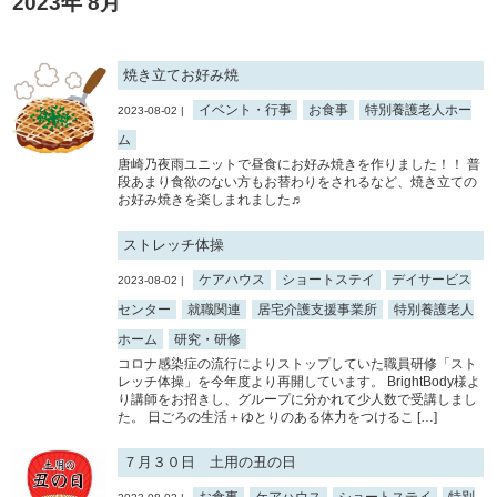
2023年 8月
焼き立てお好み焼
イベント・行事
お食事
特別養護老人ホー
2023-08-02 |
ム
唐崎乃夜雨ユニットで昼食にお好み焼きを作りました！！ 普
段あまり食欲のない方もお替わりをされるなど、焼き立ての
お好み焼きを楽しまれました♬
ストレッチ体操
ケアハウス
ショートステイ
デイサービス
2023-08-02 |
センター
就職関連
居宅介護支援事業所
特別養護老人
ホーム
研究・研修
コロナ感染症の流行によりストップしていた職員研修「スト
レッチ体操」を今年度より再開しています。 BrightBody様よ
り講師をお招きし、グループに分かれて少人数で受講しまし
た。 日ごろの生活＋ゆとりのある体力をつけるこ […]
７月３０日 土用の丑の日