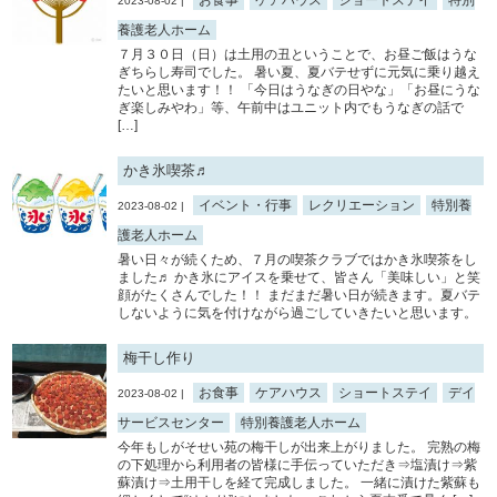
お食事
ケアハウス
ショートステイ
特別
2023-08-02 |
養護老人ホーム
７月３０日（日）は土用の丑ということで、お昼ご飯はうな
ぎちらし寿司でした。 暑い夏、夏バテせずに元気に乗り越え
たいと思います！！ 「今日はうなぎの日やな」「お昼にうな
ぎ楽しみやわ」等、午前中はユニット内でもうなぎの話で
[…]
かき氷喫茶♬
イベント・行事
レクリエーション
特別養
2023-08-02 |
護老人ホーム
暑い日々が続くため、７月の喫茶クラブではかき氷喫茶をし
ました♬ かき氷にアイスを乗せて、皆さん「美味しい」と笑
顔がたくさんでした！！ まだまだ暑い日が続きます。夏バテ
しないように気を付けながら過ごしていきたいと思います。
梅干し作り
お食事
ケアハウス
ショートステイ
デイ
2023-08-02 |
サービスセンター
特別養護老人ホーム
今年もしがそせい苑の梅干しが出来上がりました。 完熟の梅
の下処理から利用者の皆様に手伝っていただき⇒塩漬け⇒紫
蘇漬け⇒土用干しを経て完成しました。 一緒に漬けた紫蘇も