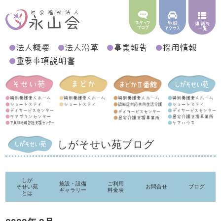
しがそせい苑ブログ
しが
施設・設備
ご利用
そせい苑
お問合せ
ブログ
ギャラリー
料金表
とは