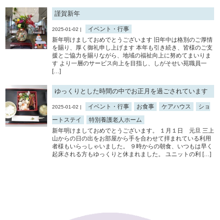
謹賀新年
イベント・行事
2025-01-02 |
新年明けましておめでとうございます 旧年中は格別のご厚情
を賜り、厚く御礼申し上げます 本年も引き続き、皆様のご支
援とご協力を賜りながら、地域の福祉向上に努めてまいりま
す より一層のサービス向上を目指し、しがそせい苑職員一
[…]
ゆっくりとした時間の中でお正月を過ごされています
イベント・行事
お食事
ケアハウス
ショ
2025-01-02 |
ートステイ
特別養護老人ホーム
新年明けましておめでとうございます。 １月１日 元旦 三上
山からの日の出をお部屋から手を合わせて拝まれている利用
者様もいらっしゃいました。 ９時からの朝食、いつもは早く
起床される方もゆっくりと休まれました。 ユニットの利 […]