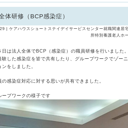
全体研修（BCP感染症）
29 |
ケアハウス
ショートステイ
デイサービスセンター
就職関連
居
所
特別養護老人ホ
６日は法人全体でBCP（感染症）の職員研修を行いました
経験した感染症を皆で共有したり、グループワークでゾー
ョンをしました。
員の感染症対応に対する思いが共有できました。
ループワークの様子です