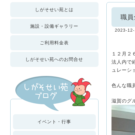
しが
そせい苑
とは
職員
施設・設備
ギャラリー
2023-12-
ご利用
料金表
１２月２
しがそせい苑への
お問合せ
法人内で
ュレーシ
色んな職
滋賀のグ
イベント・行事