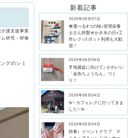
新着記事
2026年08月07日
🍓選べる4つの味♪管理栄養
宅介護支援事業
士さん特製🍧かき氷の日×工
ーム
研究・研修
作レク♪スポット利用も大歓
迎！
。
2026年08月06日
ニングのシミ
🎐地蔵盆に向けて♪ かわいい
「金魚ちょうちん」づく
り！
2026年08月04日
☕✨カフェレクに行ってきま
した✨☕
2026年08月04日
特養）イベントクラブ マ