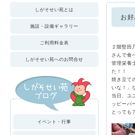
しが
そせい苑
とは
お好
施設・設備
ギャラリー
ご利用
料金表
２階堅田
さんで食
しがそせい苑への
お問合せ
管理栄養
た！！
焼き立て
いな！」
当日、ユ
ッピーバ
とっても
イベント・行事