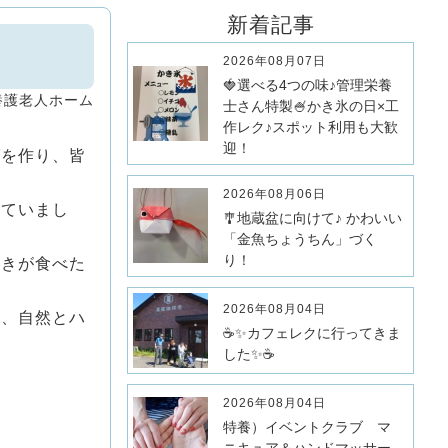
新着記事
2026年08月07日
🍓選べる4つの味♪管理栄養
養護老人ホーム
士さん特製🍧かき氷の日×工
作レク♪スポット利用も大歓
迎！
ばを作り、皆
2026年08月06日
っていまし
🎐地蔵盆に向けて♪ かわいい
「金魚ちょうちん」づく
り！
焼きが食べた
2026年08月04日
り、自然とハ
☕✨カフェレクに行ってきま
した✨☕
2026年08月04日
特養）イベントクラブ マ