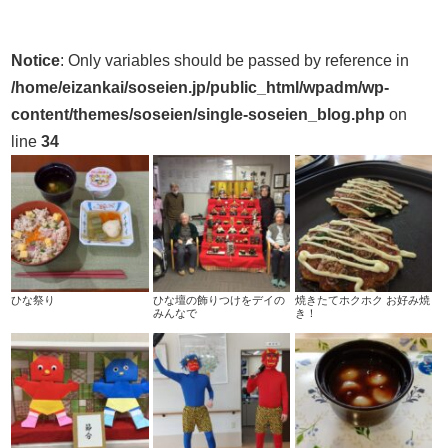
Notice
: Only variables should be passed by reference in
/home/eizankai/soseien.jp/public_html/wpadm/wp-
content/themes/soseien/single-soseien_blog.php
on
line
34
ひな祭り
ひな壇の飾りつけをデイの
焼きたてホクホク お好み焼
みんなで
き！