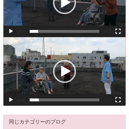
ー
ヤ
ー
00:00
00:27
動
画
プ
レ
ー
ヤ
ー
00:00
00:19
同じカテゴリーのブログ