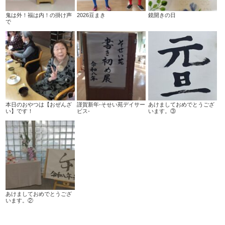
鬼は外！福は内！の掛け声
2026豆まき
鏡開きの日
で
本日のおやつは【おぜんざ
謹賀新年-そせい苑デイサー
あけましておめでとうござ
い】です！
ビス-
います。③
あけましておめでとうござ
います。②