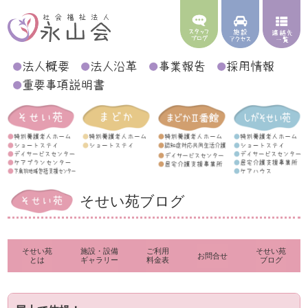
そせい苑ブログ
そせい苑
施設・設備
ご利用
そせい苑
お問合せ
とは
ギャラリー
料金表
ブログ