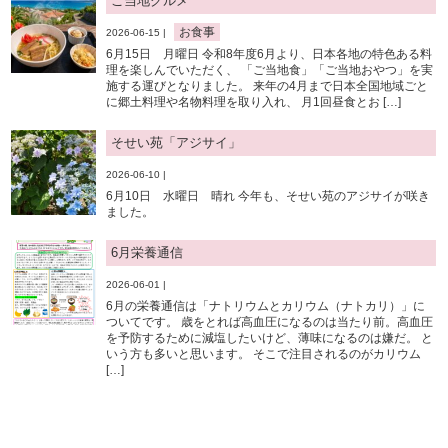
ご当地グルメ
お食事
2026-06-15 |
6月15日 月曜日 令和8年度6月より、日本各地の特色ある料
理を楽しんでいただく、 「ご当地食」「ご当地おやつ」を実
施する運びとなりました。 来年の4月まで日本全国地域ごと
に郷土料理や名物料理を取り入れ、 月1回昼食とお […]
そせい苑「アジサイ」
2026-06-10 |
6月10日 水曜日 晴れ 今年も、そせい苑のアジサイが咲き
ました。
6月栄養通信
2026-06-01 |
6月の栄養通信は「ナトリウムとカリウム（ナトカリ）」に
ついてです。 歳をとれば高血圧になるのは当たり前。高血圧
を予防するために減塩したいけど、薄味になるのは嫌だ。 と
いう方も多いと思います。 そこで注目されるのがカリウム
[…]