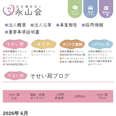
そせい苑ブログ
そせい苑
施設・設備
ご利用
そせい苑
お問合せ
とは
ギャラリー
料金表
ブログ
2026年 6月