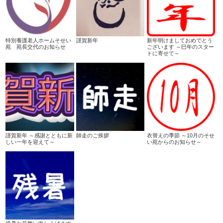
特別養護老人ホームそせい
謹賀新年
新年明けましておめでとう
苑 苑長交代のお知らせ
ございます ～巳年のスター
トに寄せて～
謹賀新年 ～感謝とともに新
師走のご挨拶
衣替えの季節 ～10月のそせ
しい一年を迎えて～
い苑からのお知らせ～