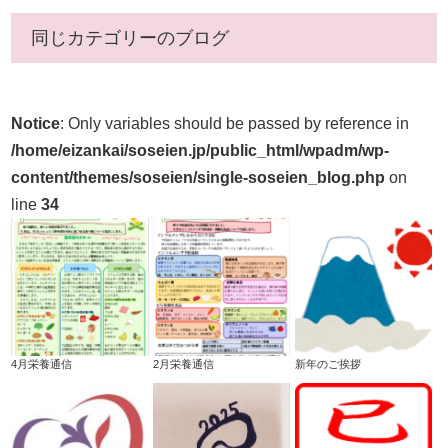
同じカテゴリーのブログ
Notice
: Only variables should be passed by reference in
/home/eizankai/soseien.jp/public_html/wpadm/wp-
content/themes/soseien/single-soseien_blog.php
on
line
34
4月栄養通信
2月栄養通信
新年のご挨拶