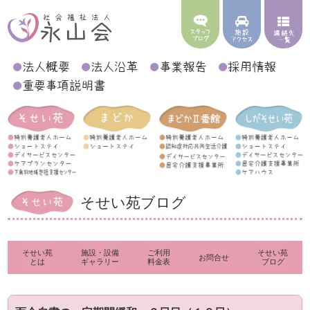
そせい苑ブログ
そせい苑
施設・設備
ご利用
そせい苑
お問合せ
とは
ギャラリー
料金表
ブログ