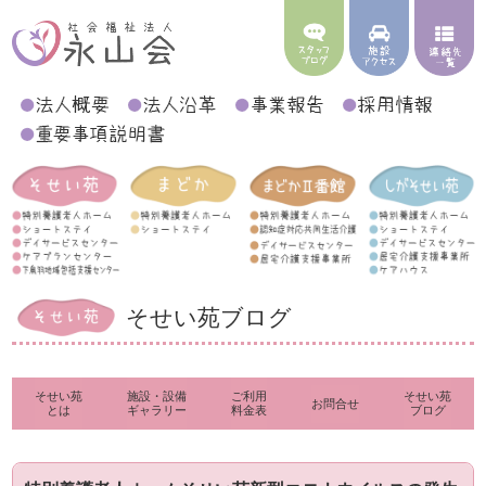
そせい苑ブログ
そせい苑
施設・設備
ご利用
そせい苑
お問合せ
とは
ギャラリー
料金表
ブログ