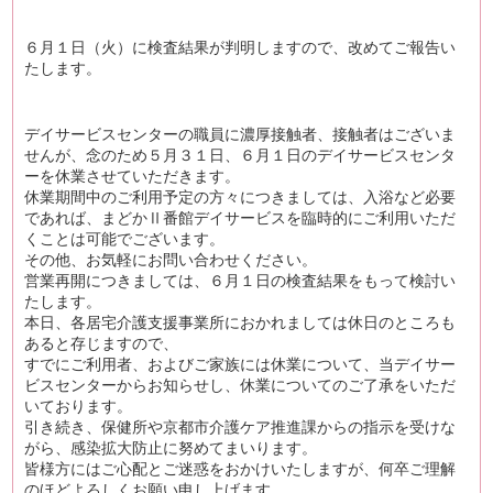
６月１日（火）に検査結果が判明しますので、改めてご報告い
たします。
デイサービスセンターの職員に濃厚接触者、接触者はございま
せんが、念のため５月３１日、６月１日のデイサービスセンタ
ーを休業させていただきます。
休業期間中のご利用予定の方々につきましては、入浴など必要
であれば、まどかⅡ番館デイサービスを臨時的にご利用いただ
くことは可能でございます。
その他、お気軽にお問い合わせください。
営業再開につきましては、６月１日の検査結果をもって検討い
たします。
本日、各居宅介護支援事業所におかれましては休日のところも
あると存じますので、
すでにご利用者、およびご家族には休業について、当デイサー
ビスセンターからお知らせし、休業についてのご了承をいただ
いております。
引き続き、保健所や京都市介護ケア推進課からの指示を受けな
がら、感染拡大防止に努めてまいります。
皆様方にはご心配とご迷惑をおかけいたしますが、何卒ご理解
のほどよろしくお願い申し上げます。