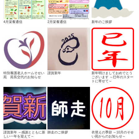
4月栄養通信
2月栄養通信
新年のご挨拶
特別養護老人ホームそせい
謹賀新年
新年明けましておめでとう
苑 苑長交代のお知らせ
ございます ～巳年のスター
トに寄せて～
謹賀新年 ～感謝とともに新
師走のご挨拶
衣替えの季節 ～10月のそせ
しい一年を迎えて～
い苑からのお知らせ～