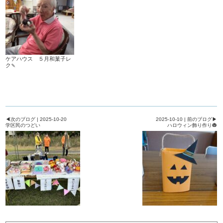
ケアハウス ５月和菓子レ
ク🍡
◀次のブログ | 2025-10-20
2025-10-10 | 前のブログ▶
学区民のつどい
ハロウィン飾り作り🎃