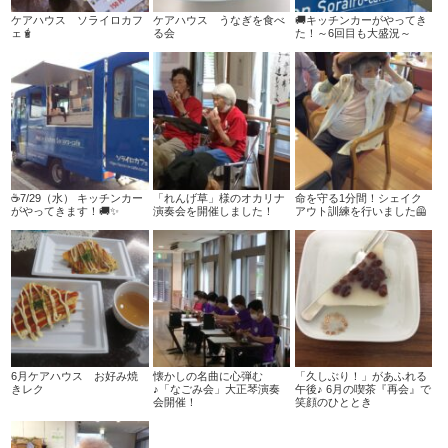
ケアハウス ソライロカフ
ケアハウス うなぎを食べ
🚚キッチンカーがやってき
ェ🧋
る会
た！～6回目も大盛況～
☕7/29（水） キッチンカー
「れんげ草」様のオカリナ
命を守る1分間！シェイク
がやってきます！🚚✨
演奏会を開催しました！
アウト訓練を行いました🦺
6月ケアハウス お好み焼
懐かしの名曲に心弾む
「久しぶり！」があふれる
きレク
♪「なごみ会」大正琴演奏
午後♪ 6月の喫茶『再会』で
会開催！
笑顔のひととき