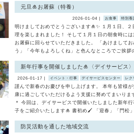
元旦🎍お屠蘇（特養）
2026-01-04 |
お食事
特別養
明けましておめでとうございます🎍✨ １月１日、２
理を楽しまれました！ そして１月１日の朝食時には
お屠蘇に回らせていただきました。 「あけましてお
う」「今年もよろしくね」と色んなところでご挨拶の声
新年行事を開催しました🎍〈デイサービス
2026-01-17 |
イベント・行事
デイサービスセンター
レク
謹んで新春のお慶びを申し上げます。 本年も皆様が
康に過ごしていただけるよう支援に努めてまいります
＊ 今回は、デイサービスで開催いたしました新年行
子をご紹介いたします🎍 書初め🖌 「迎春」「門松」な
防災活動を通した地域交流