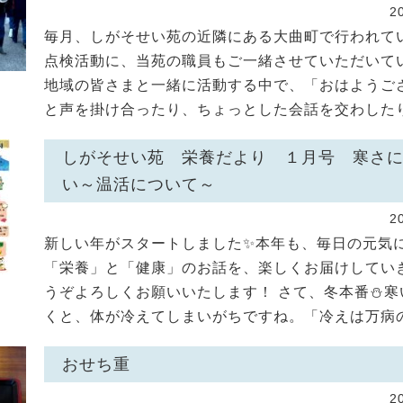
2
毎月、しがそせい苑の近隣にある大曲町で行われて
点検活動に、当苑の職員もご一緒させていただいて
地域の皆さまと一緒に活動する中で、「おはようご
と声を掛け合ったり、ちょっとした会話を交わしたりと
しがそせい苑 栄養だより １月号 寒さ
い～温活について～
2
新しい年がスタートしました✨本年も、毎日の元気
「栄養」と「健康」のお話を、楽しくお届けしてい
うぞよろしくお願いいたします！ さて、冬本番⛄寒
くと、体が冷えてしまいがちですね。「冷えは万病のも
おせち重
2