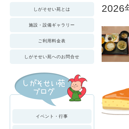
2026
しが
そせい苑
とは
施設・設備
ギャラリー
ご利用
料金表
しがそせい苑への
お問合せ
イベント・行事