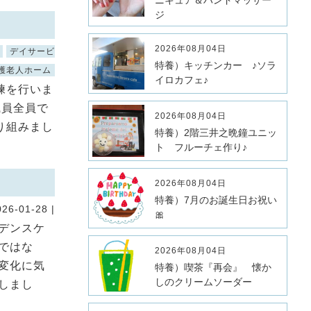
ニキュア＆ハンドマッサー
ジ
2026年08月04日
デイサービ
特養）キッチンカー ♪ソラ
護老人ホーム
イロカフェ♪
練を行いま
職員全員で
2026年08月04日
り組みまし
特養）2階三井之晩鐘ユニッ
ト フルーチェ作り♪
2026年08月04日
特養）7月のお誕生日お祝い
026-01-28 |
🎀
デンスケ
ではな
2026年08月04日
変化に気
特養）喫茶『再会』 懐か
しのクリームソーダー
しまし