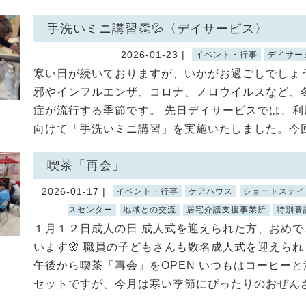
手洗いミニ講習👏💦〈デイサービス〉
2026-01-23 |
イベント・行事
デイサー
寒い日が続いておりますが、いかがお過ごしでしょう
邪やインフルエンザ、コロナ、ノロウイルスなど、
症が流行する季節です。 先日デイサービスでは、利
向けて「手洗いミニ講習」を実施いたしました。今回は
喫茶「再会」
2026-01-17 |
イベント・行事
ケアハウス
ショートステイ
スセンター
地域との交流
居宅介護支援事業所
特別養
１月１２日成人の日 成人式を迎えられた方、おめで
います🌸 職員の子どもさんも数名成人式を迎えら
午後から喫茶「再会」をOPEN いつもはコーヒーと
セットですが、今月は寒い季節にぴったりのおぜんざ 