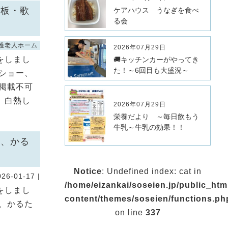
子板・歌
ケアハウス うなぎを食べ
る会
護老人ホーム
2026年07月29日
をしまし
🚚キッチンカーがやってき
た！～6回目も大盛況～
ショー、
掲載不可
、白熱し
2026年07月29日
栄養だより ～毎日飲もう
牛乳～牛乳の効果！！
じ、かる
Notice
: Undefined index: cat in
026-01-17 |
/home/eizankai/soseien.jp/public_ht
をしまし
content/themes/soseien/functions.ph
、かるた
on line
337