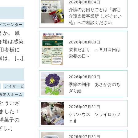
2026年08月04日
介護のお困りごとは『居宅
介護支援事業所 しがそせい
苑』へご相談ください
ビスセンター
か。 風
冬場は感染
2026年08月03日
用者様に
栄養だより ～８月４日は
栄養の日～
、 […]
2026年08月03日
季節の制作 あさがおのち
デイサービ
ぎり絵
護老人ホーム
とうござ
2026年07月31日
れました！
ケアハウス ソライロカフ
洋菓子の
ェ🧋
[…]
2026年07月31日