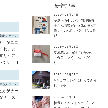
新着記事
2026年08月07日
🍓選べる4つの味♪管理栄養
士さん特製🍧かき氷の日×工
作レク♪スポット利用も大歓
迎！
護老人ホーム
養士がユニ
2026年08月06日
まれ、と
🎐地蔵盆に向けて♪ かわいい
取り期に
「金魚ちょうちん」づく
リ […]
り！
2026年08月04日
☕✨カフェレクに行ってきま
護老人ホーム
した✨☕
た方がチー
なチーズ
2026年08月04日
特養）イベントクラブ マ