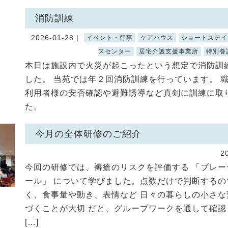
消防訓練
2026-01-28 |
イベント・行事
ケアハウス
ショートステイ
スセンター
居宅介護支援事業所
特別養
本日は施設内で火災が起こったという想定で消防訓
した。 当苑では年２回消防訓練を行っています。 
利用者様の安否確認や避難誘導など真剣に訓練に取
た。
今月の全体研修のご紹介
2
今回の研修では、褥瘡のリスクを評価する 「ブレー
ール」 について学びました。点数だけで判断するの
く、食事量や動き、表情など 日々の暮らしの小さな
づくことが大切 だと、グループワークを通して確認
[…]