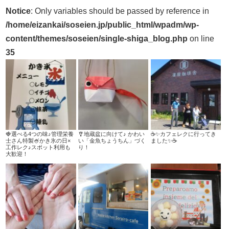
Notice
: Only variables should be passed by reference in
/home/eizankai/soseien.jp/public_html/wpadm/wp-
content/themes/soseien/single-shiga_blog.php
on line
35
🍓選べる4つの味♪管理栄養
🎐地蔵盆に向けて♪ かわい
☕✨カフェレクに行ってき
士さん特製🍧かき氷の日×
い「金魚ちょうちん」づく
ました✨☕
工作レク♪スポット利用も
り！
大歓迎！