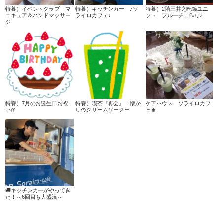
特養）イベントクラブ マ
特養）キッチンカー ♪ソ
特養）2階三井之晩鐘ユニ
ニキュア＆ハンドマッサー
ライロカフェ♪
ット フルーチェ作り♪
ジ
特養）7月のお誕生日お祝
特養）喫茶『再会』 懐か
ケアハウス ソライロカフ
い🎀
しのクリームソーダー
ェ🧋
🚚キッチンカーがやってき
た！～6回目も大盛況～