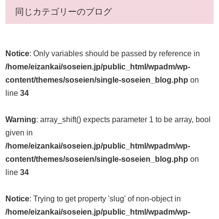
同じカテゴリーのブログ
Notice
: Only variables should be passed by reference in
/home/eizankai/soseien.jp/public_html/wpadm/wp-
content/themes/soseien/single-soseien_blog.php
on
line
34
Warning
: array_shift() expects parameter 1 to be array, bool
given in
/home/eizankai/soseien.jp/public_html/wpadm/wp-
content/themes/soseien/single-soseien_blog.php
on
line
34
Notice
: Trying to get property 'slug' of non-object in
/home/eizankai/soseien.jp/public_html/wpadm/wp-