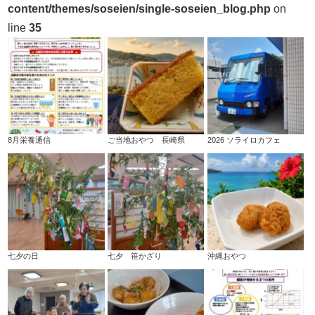
content/themes/soseien/single-soseien_blog.php
on
line
35
8月栄養通信
ご当地おやつ 長崎県
2026 ソライロカフェ
七夕の日
七夕 笹かざり
沖縄おやつ