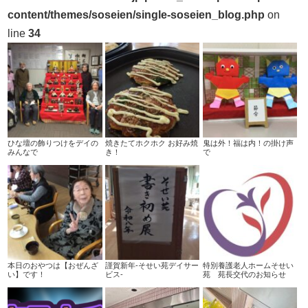
content/themes/soseien/single-soseien_blog.php
on
line
34
ひな壇の飾りつけをデイの
焼きたてホクホク お好み焼
鬼は外！福は内！の掛け声
みんなで
き！
で
本日のおやつは【おぜんざ
謹賀新年-そせい苑デイサー
特別養護老人ホームそせい
い】です！
ビス-
苑 苑長交代のお知らせ