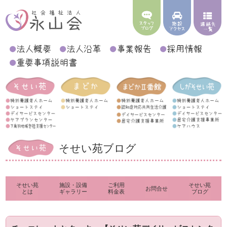
そせい苑ブログ
そせい苑
施設・設備
ご利用
そせい苑
お問合せ
とは
ギャラリー
料金表
ブログ