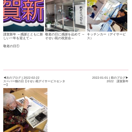
謹賀新年 ～感謝とともに新
敬老の日に感謝を込めて ～
キッチンカー（デイサービ
しい一年を迎えて～
そせい苑の祝賀会～
ス）
敬老の日①
◀次のブログ | 2022-02-22
2022-01-01 | 前のブログ▶
スーパー猫の日【そせい苑デイサービスセンタ
2022 謹賀新年
ー】