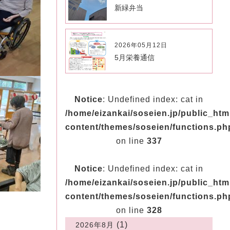
新緑弁当
2026年05月12日
5月栄養通信
Notice
: Undefined index: cat in
/home/eizankai/soseien.jp/public_ht
content/themes/soseien/functions.ph
on line
337
Notice
: Undefined index: cat in
/home/eizankai/soseien.jp/public_ht
content/themes/soseien/functions.ph
on line
328
(1)
2026年8月