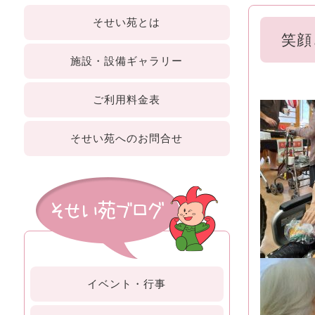
そせい苑
とは
笑顔
施設・設備
ギャラリー
ご利用
料金表
そせい苑への
お問合せ
イベント・行事