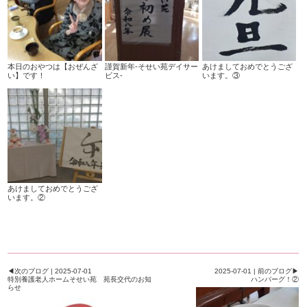
本日のおやつは【おぜんざ
謹賀新年-そせい苑デイサー
あけましておめでとうござ
い】です！
ビス-
います。③
あけましておめでとうござ
います。②
◀次のブログ | 2025-07-01
2025-07-01 | 前のブログ▶
特別養護老人ホームそせい苑 苑長交代のお知
ハンバーグ！②
らせ