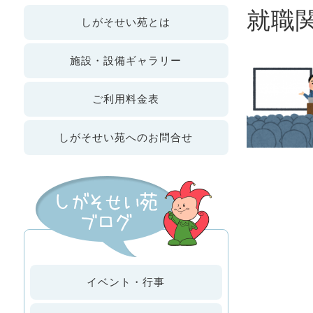
就職
しが
そせい苑
とは
施設・設備
ギャラリー
ご利用
料金表
しがそせい苑への
お問合せ
イベント・行事