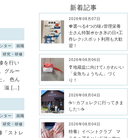
新着記事
2026年08月07日
🍓選べる4つの味♪管理栄養
士さん特製🍧かき氷の日×工
作レク♪スポット利用も大歓
迎！
ンター
就職
研究・研修
2026年08月06日
修を行い
🎐地蔵盆に向けて♪ かわいい
、グルー
「金魚ちょうちん」づく
。 色ん
り！
滋 […]
2026年08月04日
☕✨カフェレクに行ってきま
した✨☕
ンター
就職
研究・研修
2026年08月04日
特養）イベントクラブ マ
修「ストレ