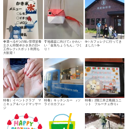
🍓選べる4つの味♪管理栄養
🎐地蔵盆に向けて♪ かわい
☕✨カフェレクに行ってき
士さん特製🍧かき氷の日×
い「金魚ちょうちん」づく
ました✨☕
工作レク♪スポット利用も
り！
大歓迎！
特養）イベントクラブ マ
特養）キッチンカー ♪ソ
特養）2階三井之晩鐘ユニ
ニキュア＆ハンドマッサー
ライロカフェ♪
ット フルーチェ作り♪
ジ