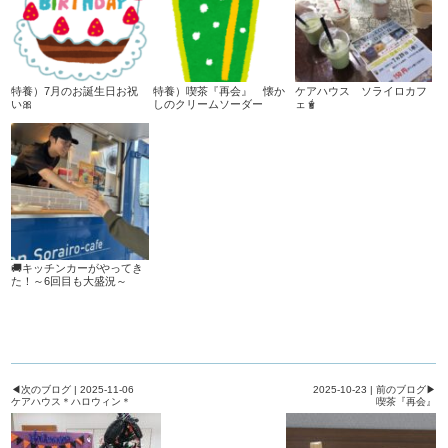
特養）7月のお誕生日お祝
特養）喫茶『再会』 懐か
ケアハウス ソライロカフ
い🎀
しのクリームソーダー
ェ🧋
🚚キッチンカーがやってき
た！～6回目も大盛況～
◀次のブログ | 2025-11-06
2025-10-23 | 前のブログ▶
ケアハウス＊ハロウィン＊
喫茶『再会』