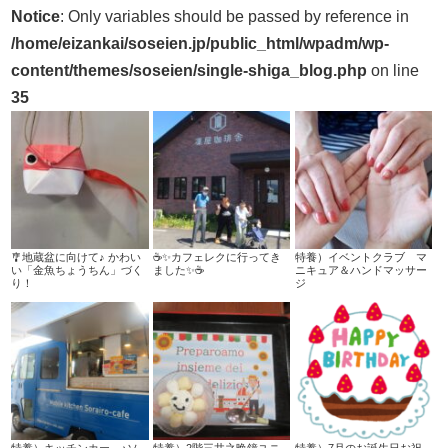
Notice
: Only variables should be passed by reference in
/home/eizankai/soseien.jp/public_html/wpadm/wp-
content/themes/soseien/single-shiga_blog.php
on line
35
🎐地蔵盆に向けて♪ かわい
☕✨カフェレクに行ってき
特養）イベントクラブ マ
い「金魚ちょうちん」づく
ました✨☕
ニキュア＆ハンドマッサー
り！
ジ
特養）キッチンカー ♪ソ
特養）2階三井之晩鐘ユニ
特養）7月のお誕生日お祝