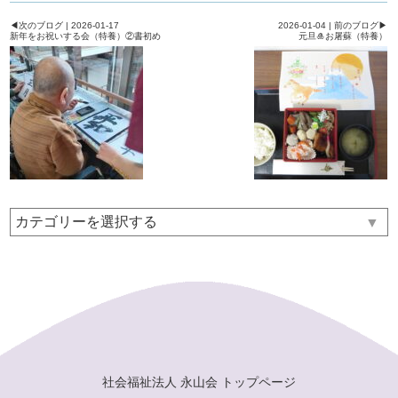
◀次のブログ | 2026-01-17
2026-01-04 | 前のブログ▶
新年をお祝いする会（特養）②書初め
元旦🎍お屠蘇（特養）
▼
社会福祉法人 永山会 トップページ