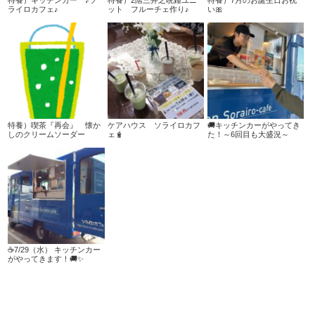
ライロカフェ♪
ット フルーチェ作り♪
い🎀
特養）喫茶『再会』 懐か
ケアハウス ソライロカフ
🚚キッチンカーがやってき
しのクリームソーダー
ェ🧋
た！～6回目も大盛況～
☕7/29（水） キッチンカー
がやってきます！🚚✨