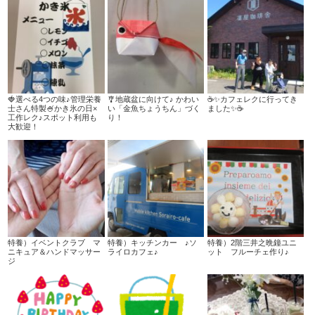
🍓選べる4つの味♪管理栄養
🎐地蔵盆に向けて♪ かわい
☕✨カフェレクに行ってき
士さん特製🍧かき氷の日×
い「金魚ちょうちん」づく
ました✨☕
工作レク♪スポット利用も
り！
大歓迎！
特養）イベントクラブ マ
特養）キッチンカー ♪ソ
特養）2階三井之晩鐘ユニ
ニキュア＆ハンドマッサー
ライロカフェ♪
ット フルーチェ作り♪
ジ