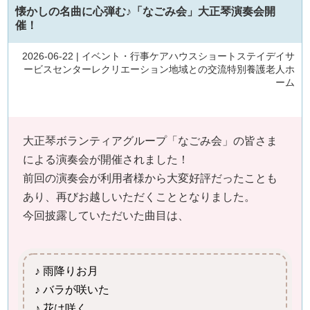
懐かしの名曲に心弾む♪「なごみ会」大正琴演奏会開
催！
2026-06-22 |
イベント・行事
ケアハウス
ショートステイ
デイサ
ービスセンター
レクリエーション
地域との交流
特別養護老人ホ
ーム
大正琴ボランティアグループ「なごみ会」の皆さま
による演奏会が開催されました！
前回の演奏会が利用者様から大変好評だったことも
あり、再びお越しいただくこととなりました。
今回披露していただいた曲目は、
♪ 雨降りお月
♪ バラが咲いた
♪ 花は咲く