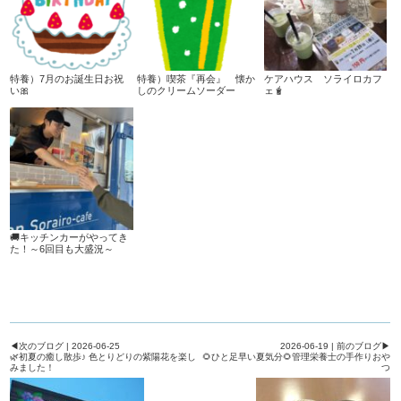
特養）7月のお誕生日お祝
特養）喫茶『再会』 懐か
ケアハウス ソライロカフ
い🎀
しのクリームソーダー
ェ🧋
🚚キッチンカーがやってき
た！～6回目も大盛況～
◀次のブログ | 2026-06-25
2026-06-19 | 前のブログ▶
🌿初夏の癒し散歩♪ 色とりどりの紫陽花を楽し
🌻ひと足早い夏気分🌻管理栄養士の手作りおや
みました！
つ