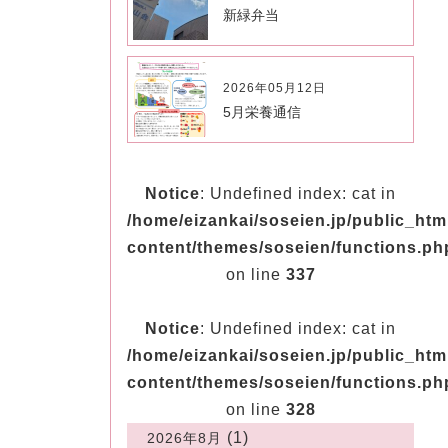
新緑弁当
2026年05月12日
5月栄養通信
Notice
: Undefined index: cat in
/home/eizankai/soseien.jp/public_ht
content/themes/soseien/functions.ph
on line
337
Notice
: Undefined index: cat in
/home/eizankai/soseien.jp/public_ht
content/themes/soseien/functions.ph
on line
328
(1)
2026年8月