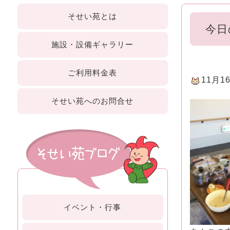
そせい苑
とは
今日
施設・設備
ギャラリー
ご利用
料金表
11月
そせい苑への
お問合せ
イベント・行事