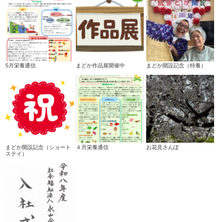
5月栄養通信
まどか作品展開催中
まどか開設記念（特養）
まどか開設記念（ショート
４月栄養通信
お花見さんぽ
ステイ）