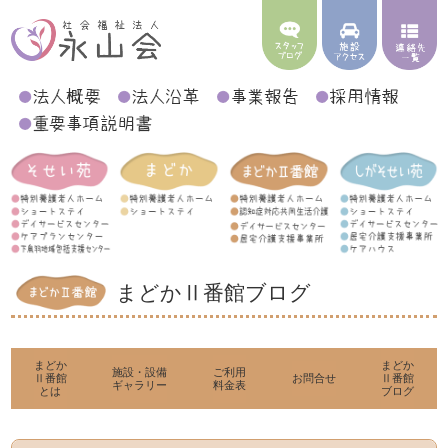
まどかⅡ番館ブログ
まどか
まどか
施設・設備
ご利用
Ⅱ番館
お問合せ
Ⅱ番館
ギャラリー
料金表
とは
ブログ