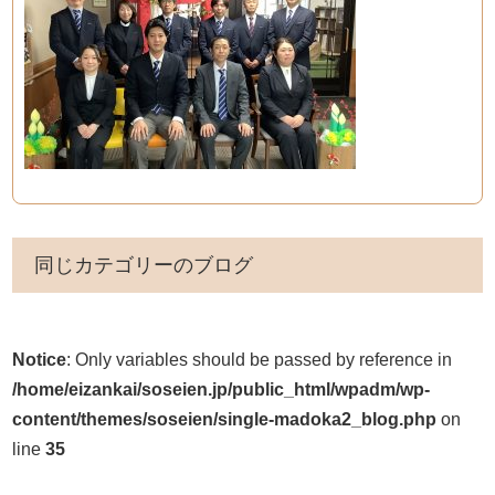
同じカテゴリーのブログ
Notice
: Only variables should be passed by reference in
/home/eizankai/soseien.jp/public_html/wpadm/wp-
content/themes/soseien/single-madoka2_blog.php
on
line
35