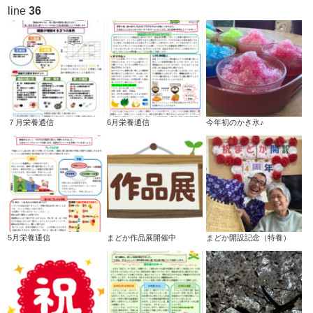
line
36
７月栄養通信
6月栄養通信
今年初のかき氷♪
5月栄養通信
まどか作品展開催中
まどか開設記念（特養）