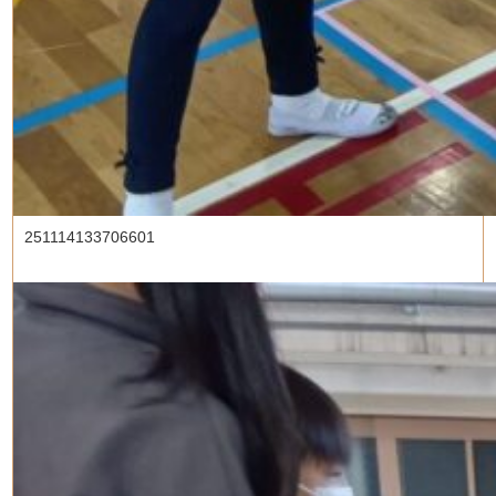
251114133706601