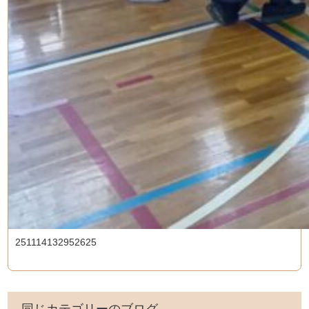
251114132952625