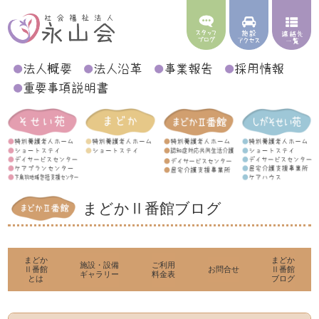
まどかⅡ番館ブログ
まどか
まどか
施設・設備
ご利用
Ⅱ番館
お問合せ
Ⅱ番館
ギャラリー
料金表
とは
ブログ