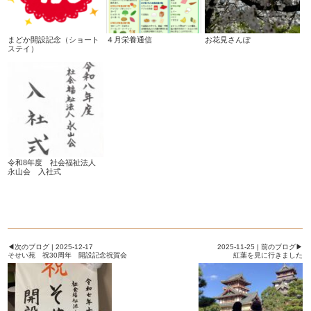
まどか開設記念（ショート
４月栄養通信
お花見さんぽ
ステイ）
令和8年度 社会福祉法人
永山会 入社式
◀次のブログ | 2025-12-17
2025-11-25 | 前のブログ▶
そせい苑 祝30周年 開設記念祝賀会
紅葉を見に行きました