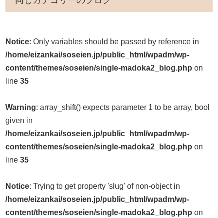
同じカテゴリーのブログ
Notice
: Only variables should be passed by reference in
/home/eizankai/soseien.jp/public_html/wpadm/wp-
content/themes/soseien/single-madoka2_blog.php
on
line
35
Warning
: array_shift() expects parameter 1 to be array, bool
given in
/home/eizankai/soseien.jp/public_html/wpadm/wp-
content/themes/soseien/single-madoka2_blog.php
on
line
35
Notice
: Trying to get property 'slug' of non-object in
/home/eizankai/soseien.jp/public_html/wpadm/wp-
content/themes/soseien/single-madoka2_blog.php
on