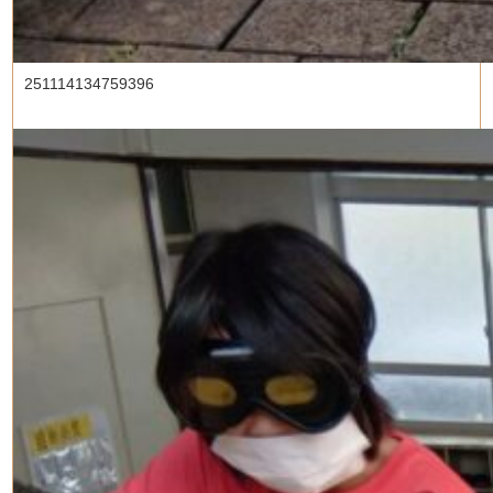
251114134759396