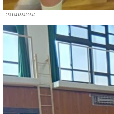
251114133429542