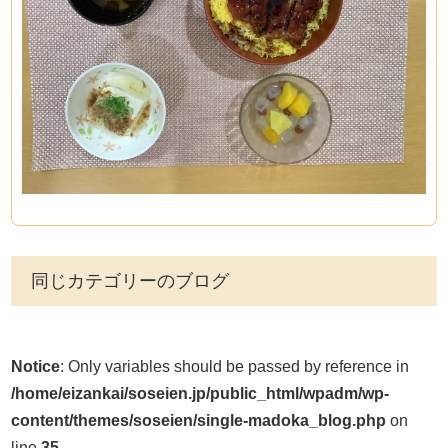
同じカテゴリーのブログ
Notice
: Only variables should be passed by reference in
/home/eizankai/soseien.jp/public_html/wpadm/wp-
content/themes/soseien/single-madoka_blog.php
on
line
35