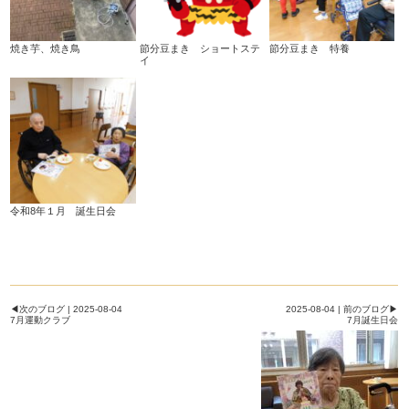
焼き芋、焼き鳥
節分豆まき ショートステ
節分豆まき 特養
イ
令和8年１月 誕生日会
◀次のブログ | 2025-08-04
2025-08-04 | 前のブログ▶
7月運動クラブ
7月誕生日会