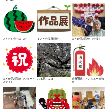
スイカを食べました
まどか作品展開催中
まどか開設記念（特養）
まどか開設記念（ショート
お花見さんぽ
避難訓練・アンビュー勉強
ステイ）
会