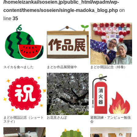
/home/eizankai/soseien.jp/public_html/wpadm/wp-
content/themes/soseien/single-madoka_blog.php
on
line
35
スイカを食べました
まどか作品展開催中
まどか開設記念（特養）
まどか開設記念（ショート
お花見さんぽ
避難訓練・アンビュー勉強
ステイ）
会