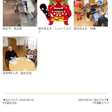
焼き芋、焼き鳥
節分豆まき ショートステ
節分豆まき 特養
イ
令和8年１月 誕生日会
◀次のブログ | 2025-08-14
2025-08-04 | 前のブログ▶
8月誕生日会
7月運動クラブ